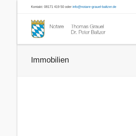
Kontakt: 08171 419 50 oder
info@notare-grauel-baltzer.de
Immobilien
Stressfrei vom alten ins
Eigen
neue Heim – Was beim
Sonde
Umzug in die neue
By
no
Immobilie zu beachten
Nove
ist | 2. Juli 2015
BGH k
By
notar
on
2. Juli 2015