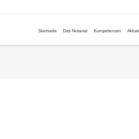
Startseite
Das Notariat
Kompetenzen
Aktuel
tum mit
Gekauft wie gesehen
rstatus
By
notar
on
31. Juli
tar
on
3.
2014
mber 2014
onkretisiert