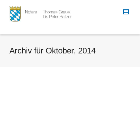
Archiv für Oktober, 2014
Die Auswirkungen der neuen EU-
Erbrechtsverordnung
By
notar
on
9. Oktober 2014
Mitte August 2015 tritt die neue EU-
Erbrechtsverordnung in Kraft. Die
Verordnung bestimmt das Recht des
Staates, das im Erbfall...