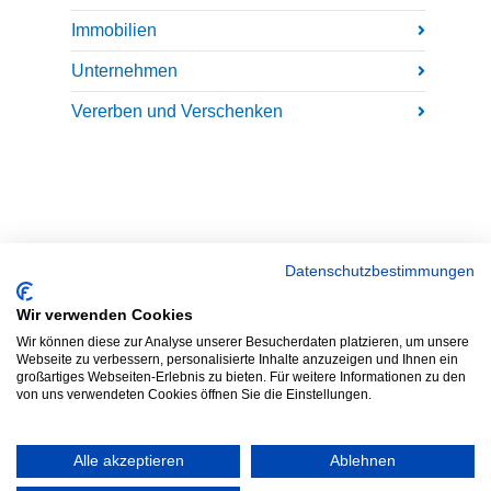
Immobilien
Unternehmen
Vererben und Verschenken
Datenschutzbestimmungen
Wir verwenden Cookies
Wir können diese zur Analyse unserer Besucherdaten platzieren, um unsere
Webseite zu verbessern, personalisierte Inhalte anzuzeigen und Ihnen ein
großartiges Webseiten-Erlebnis zu bieten. Für weitere Informationen zu den
von uns verwendeten Cookies öffnen Sie die Einstellungen.
Alle akzeptieren
Ablehnen
©2026 Notare Grauel und Baltzer. Alle Rechte vorbehalten.